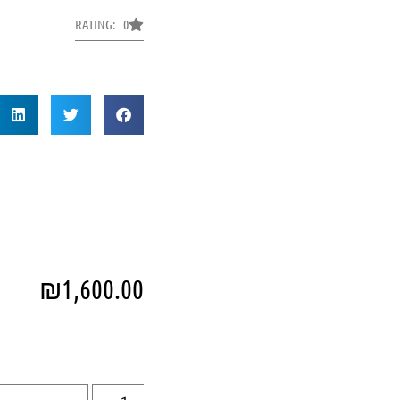
RATING: 0
₪
1,600.00