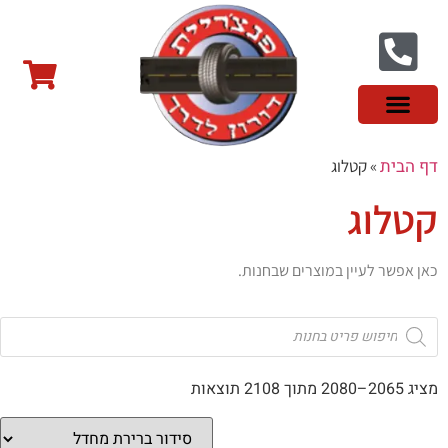
צור קשר
פנצ'ריה בראשון לציון
צמיגי שטח
צמיגים סינים
צמיגי רכב מסחרי
צמיגי ספורט
צמיגים לטסלה
צמיגים במבצע
מידע מקצועי
דף הבית
»
קטלוג
קטלוג
כאן אפשר לעיין במוצרים שבחנות.
מציג 2065–2080 מתוך 2108 תוצאות