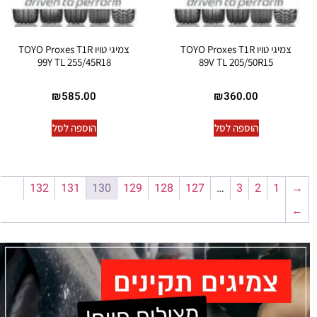
צמיגי טויו TOYO Proxes T1R
צמיגי טויו TOYO Proxes T1R
99Y TL 255/45R18
89V TL 205/50R15
₪
585.00
₪
360.00
הוספה לסל
הוספה לסל
132
131
130
129
128
127
…
3
2
1
→
←