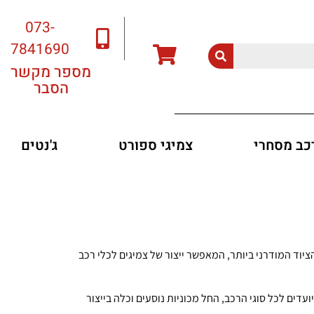
073-
7841690
מספר מקשר
הסבר
רכב מסחרי
צמיגי ספורט
ג'נטים
הציוד המודרני ביותר, המאפשר ייצור של צמיגים לכלי רכב
ם, איכות טכנית של מוצרי החברה Nexen הוא שוה עם יצרנים גדולים בעל שם עולמי. החברה מייצרת צמיגים Nexen, המיועדים לכל סוגי הרכב, החל מכוניות נוסעים וכלה בייצור