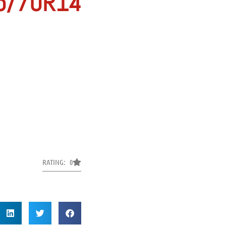
5/70R14
RATING: 0