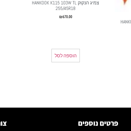
צמיג הנקוק HANKOOK K115 103W TL
255/45R18
₪
670.00
HANKOOK
הוספה לסל
פרטים נוספים
צור