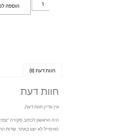
הוספה לס
חוות דעת (0)
חוות דעת
אין עדיין חוות דעת.
היה הראשון לכתוב סקירה “צמיג הנקוק  81T TL OE 165/70R14
האימייל לא יוצג באתר.
שדות הח