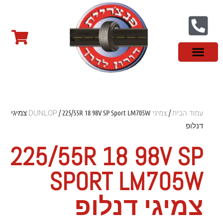
צור קשר
פנצ'ריה בראשון לציון
צמיגי שטח
צמיגים סינים
צמיגי רכב מסחרי
צמיגי ספורט
צמיגים לטסלה
צמיגים במבצע
מידע מקצועי
עמוד הבית
צמיגי DUNLOP
/
/ 225/55R 18 98V SP Sport LM705W צמיגי
דנלופ
225/55R 18 98V SP
SPORT LM705W
צמיגי דנלופ