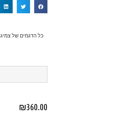
₪
360.00