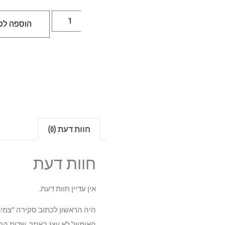
הוספה לס
חוות דעת (0)
חוות דעת
אין עדיין חוות דעת.
היה הראשון לכתוב סקירה “צמיג פלקן 14 94W TL 225/50R17
האימייל לא יוצג באתר.
שדות הח