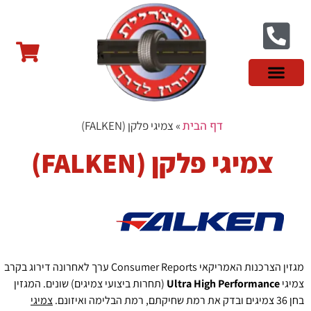
צור קשר
פנצ'ריה בראשון לציון
צמיגי שטח
צמיגים סינים
צמיגי רכב מסחרי
צמיגי ספורט
צמיגים לטסלה
צמיגים במבצע
מידע מקצועי
דף הבית
»
צמיגי פלקן (FALKEN)
צמיגי פלקן (FALKEN)
מגזין הצרכנות האמריקאי Consumer Reports ערך לאחרונה דירוג בקרב
צמיגי
Ultra High Performance
(תחרות ביצועי צמיגים) שונים. המגזין
בחן 36 צמיגים ובדק את רמת שחיקתם, רמת הבלימה ואיזונם.
צמיגי