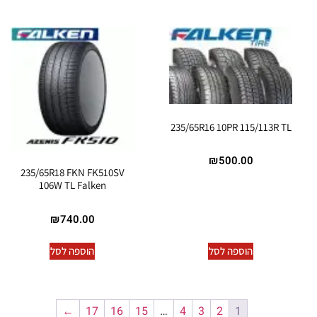
235/65R16 10PR 115/113R TL
₪
500.00
235/65R18 FKN FK510SV
106W TL Falken
₪
740.00
הוספה לסל
הוספה לסל
←
17
16
15
…
4
3
2
1