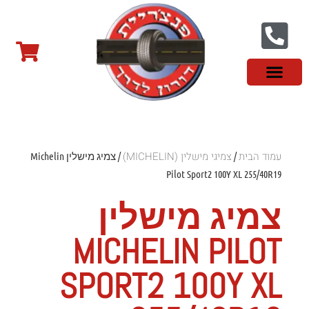
צור קשר
פנצ'ריה בראשון לציון
צמיגי שטח
צמיגים סינים
צמיגי רכב מסחרי
צמיגי ספורט
צמיגים לטסלה
צמיגים במבצע
מידע מקצועי
עמוד הבית
צמיגי מישלין (MICHELIN)
/
/ צמיג מישלין Michelin
Pilot Sport2 100Y XL 255/40R19
צמיג מישלין
MICHELIN PILOT
SPORT2 100Y XL