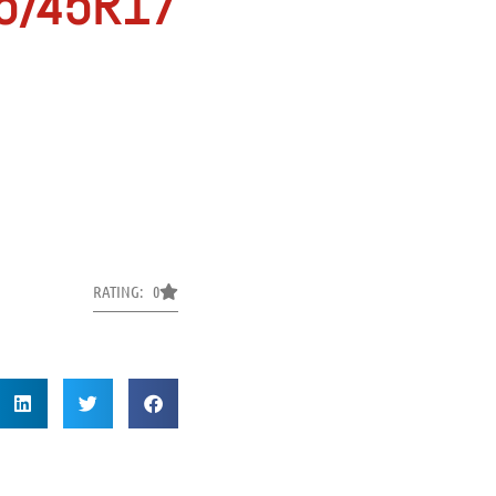
5/45R17
RATING: 0