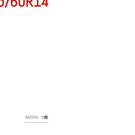
5/60R14
RATING: 0