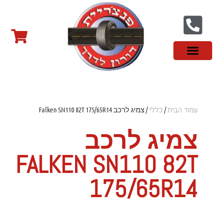
צור קשר
פנצ'ריה בראשון לציון
צמיגי שטח
צמיגים סינים
צמיגי רכב מסחרי
צמיגי ספורט
צמיגים לטסלה
צמיגים במבצע
מידע מקצועי
עמוד הבית
כללי
/
/ צמיג לרכב Falken SN110 82T 175/65R14
צמיג לרכב
FALKEN SN110 82T
175/65R14