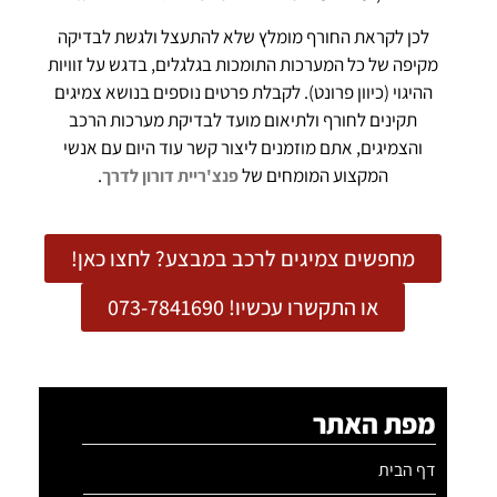
לכן לקראת החורף מומלץ שלא להתעצל ולגשת לבדיקה
מקיפה של כל המערכות התומכות בגלגלים, בדגש על זוויות
ההיגוי (כיוון פרונט). לקבלת פרטים נוספים בנושא צמיגים
תקינים לחורף ולתיאום מועד לבדיקת מערכות הרכב
והצמיגים, אתם מוזמנים ליצור קשר עוד היום עם אנשי
המקצוע המומחים של
.
פנצ'ריית דורון לדרך
מחפשים צמיגים לרכב במבצע? לחצו כאן!
או התקשרו עכשיו! 073-7841690
מפת האתר
דף הבית