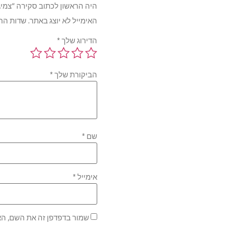
היה הראשון לכתוב סקירה “צמיגי טויו s CF2 97V TL XL 215/55R16
האימייל לא יוצג באתר.
שדות הח
הדירוג שלך
*
הביקורת שלך
*
שם
*
אימייל
*
שמור בדפדפן זה את השם, הא