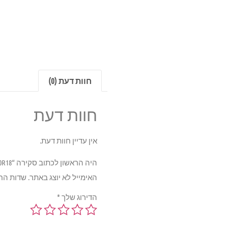
חוות דעת (0)
חוות דעת
אין עדיין חוות דעת.
היה הראשון לכתוב סקירה “LANDSAIL LS588 SUV 110V TL 265/60R18”
האימייל לא יוצג באתר.
שדות הח
הדירוג שלך
*