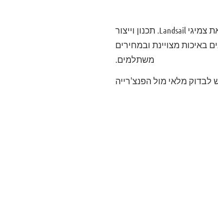
עיצוב סוליה מתוחכם, הרכב חומרים מתקדם ועמידות לאורך זמן. כל אלה מאפיינים את צמיגי Landsail. תכנון וייצור
ם באיכות מצויינת ובמחירים
משתלמים.
 לבדוק מלאי מול הפנצ'רייה