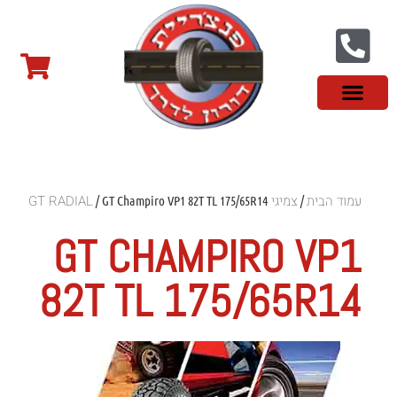
צור קשר
פנצ'ריה בראשון לציון
צמיגי שטח
צמיגים סינים
צמיגי רכב מסחרי
צמיגי ספורט
צמיגים לטסלה
צמיגים במבצע
מידע מקצועי
עמוד הבית
צמיגי GT RADIAL
/ GT Champiro VP1 82T TL 175/65R14
/
GT CHAMPIRO VP1
82T TL 175/65R14