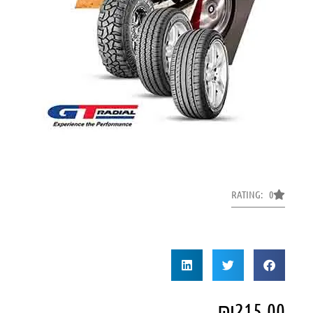
RATING: 0
₪
215.00