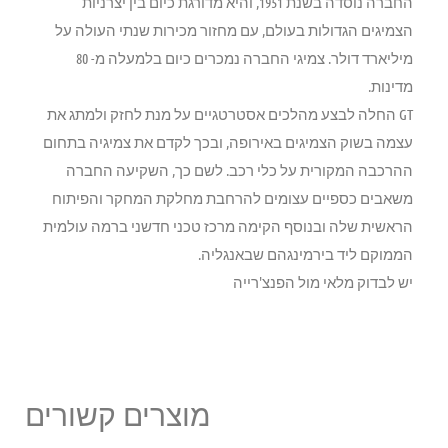
החברה נוסדה בשנת 1951, והיא מדורגת כיום בין יצרניות
הצמיגים הגדולות בעולם, עם מחזור מכירות שנתי העולה על
מיליארד דולר. צמיגי החברה נמכרים כיום בלמעלה מ- 80
מדינות.
GT החלה לבצע מהלכים אסטרטגיים על מנת לחזק ולמתג את
עצמה בשוק הצמיגים באירופה, ובכך לקדם את צמיגיה בתחום
ההרכבה המקורית על כלי רכב. לשם כך, השקיעה החברה
משאבים כספיים עצומים להרחבת מחלקת המחקר והפיתוח
הראשית שלה ובנוסף הקימה מרכז טכני חדשני ברמה עולמית
הממוקם ליד בירמינגהם שבאנגליה.
יש לבדוק מלאי מול הפנצ'רייה
מוצרים קשורים