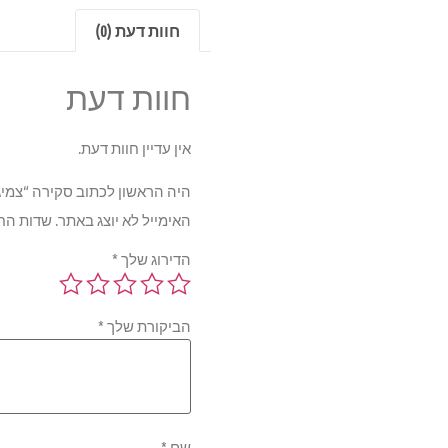
חוות דעת (0)
חוות דעת
אין עדיין חוות דעת.
היה הראשון לכתוב סקירה “צמיג הנקוק  75H TL OE 175/50R15
האימייל לא יוצג באתר.
שדות הח
הדירוג שלך
*
הביקורת שלך
*
שם
*