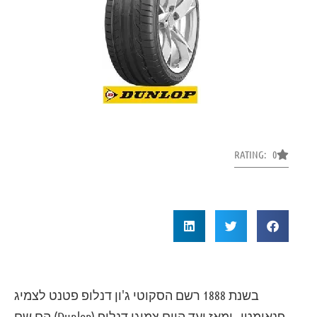
RATING: 0
בשנת 1888 רשם הסקוטי ג'ון דנלופ פטנט לצמיג
פנאומטי– ומאז ועד היום צמיגי דנלופ (Dunlop) הם שם