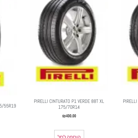
PIRELLI CINTURATO P1 VERDE 88T XL
PIRELL
55/55R19
175/70R14
₪
400.00
הוספה לסל