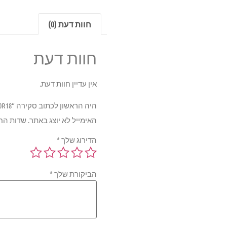
חוות דעת (0)
חוות דעת
אין עדיין חוות דעת.
היה הראשון לכתוב סקירה “Pirelli PZero ROSSO 103V 235/60R18”
האימייל לא יוצג באתר.
שדות הח
הדירוג שלך
*
הביקורת שלך
*