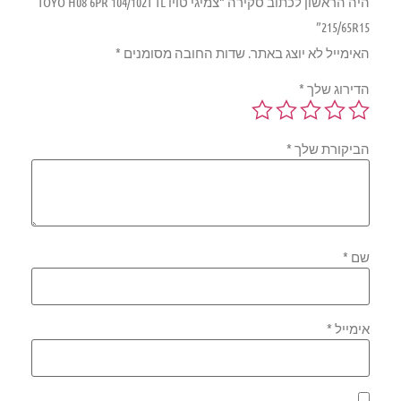
היה הראשון לכתוב סקירה “צמיגי טויו TOYO H08 6PR 104/102T TL
215/65R15”
האימייל לא יוצג באתר.
שדות החובה מסומנים
*
הדירוג שלך
*
הביקורת שלך
*
שם
*
אימייל
*